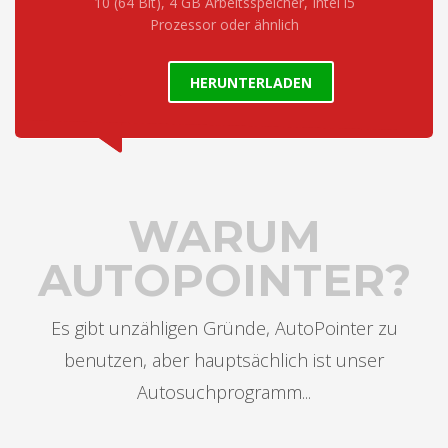
10 (64 Bit), 4 GB Arbeitsspeicher, Intel i5
Prozessor oder ähnlich
HERUNTERLADEN
WARUM
AUTOPOINTER?
Es gibt unzähligen Gründe, AutoPointer zu
benutzen, aber hauptsächlich ist unser
Autosuchprogramm...