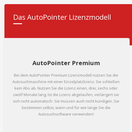
Das AutoPointer Lizenzmodell
AutoPointer Premium
Bei dem AutoPointer Premium Lizenzmodell nutzen Sie die
Autosuchmaschine mit einer Einzelplatzlizenz. Sie schließen
kein Abo ab. Nutzen Sie die Lizenz einen, drei, sechs oder
zwölf Monate lang. Ist die Lizenz abgelaufen, verlängert sie
sich nicht automatisch. Sie müssen auch nicht kündigen. Sie
bestimmen selbst, wann und für wie lange Sie die
Autosuchsoftware verwenden!